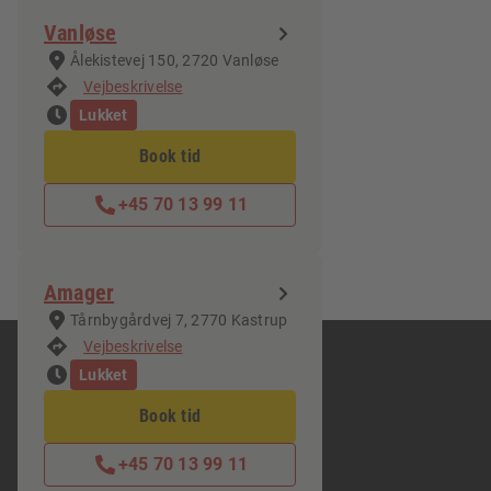
Vanløse
Ålekistevej 150, 2720 Vanløse
Vejbeskrivelse
Lukket
Book tid
+45 70 13 99 11
Amager
Tårnbygårdvej 7, 2770 Kastrup
Vejbeskrivelse
Lukket
Carglass® - En del af Belron
Kvalitet og garanti
Book tid
Forretningsetik
En ansvarlig virksomhed
+45 70 13 99 11
Synsregler